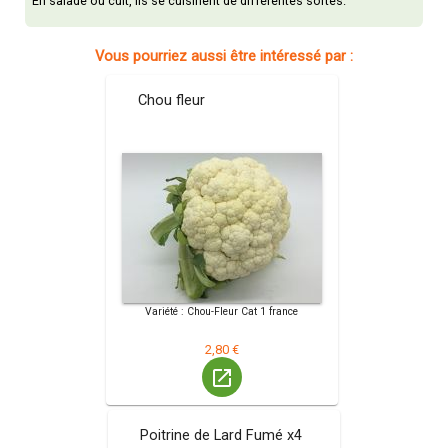
En salade ou cuit, ils se cuisinent de différentes sortes.
Vous pourriez aussi être intéressé par :
Chou fleur
Variété : Chou-Fleur Cat 1 france
2,80 €
launch
Poitrine de Lard Fumé x4