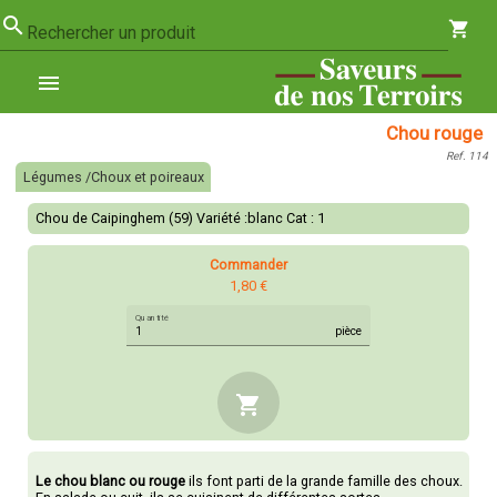
search
shopping_cart
Rechercher un produit
menu
Chou rouge
Ref. 114
Légumes /Choux et poireaux
Chou de Caipinghem (59) Variété :blanc Cat : 1
Commander
1,80 €
Quantité
pièce
shopping_cart
Le chou blanc ou rouge
ils font parti de la grande famille des choux.