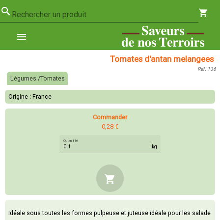
search
shopping_cart
Rechercher un produit
menu
Tomates d'antan melangees
Ref. 136
Légumes /Tomates
Origine : France
Commander
0,28 €
Quantité
kg
shopping_cart
Idéale sous toutes les formes pulpeuse et juteuse idéale pour les salade