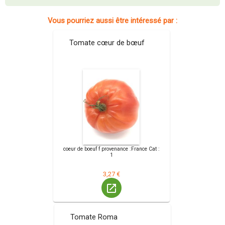
Vous pourriez aussi être intéressé par :
Tomate cœur de bœuf
coeur de boeuf f provenance :France Cat :
1
3,27 €
launch
Tomate Roma