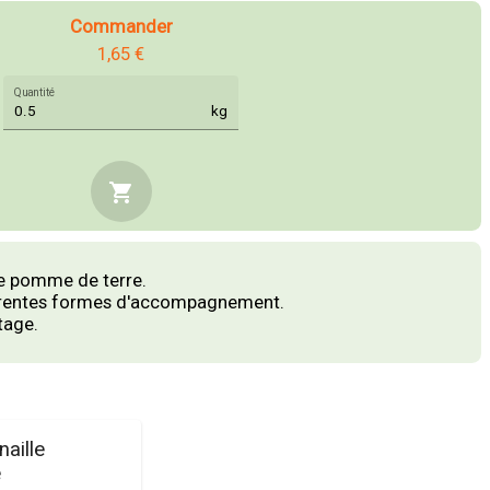
Commander
1,65 €
Quantité
kg
shopping_cart
e pomme de terre.
ifférentes formes d'accompagnement.
otage.
aille
e