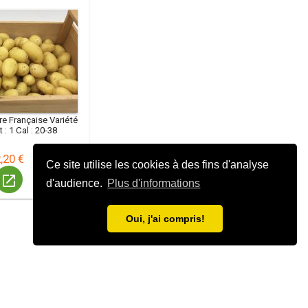
Terre Française Variété
: jazzy Cat : 1 Cal : 20-38
,20 €
Ce site utilise les cookies à des fins d'analyse
launch
d'audience.
Plus d'informations
Oui, j'ai compris!