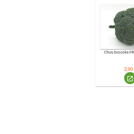
Chou brocolis FR
3,90
launch