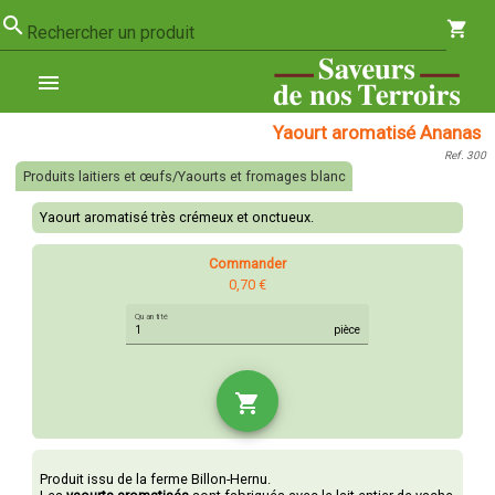
search
shopping_cart
Rechercher un produit
menu
Yaourt aromatisé Ananas
Ref. 300
Produits laitiers et œufs/Yaourts et fromages blanc
Yaourt aromatisé très crémeux et onctueux.
Commander
0,70 €
Quantité
pièce
shopping_cart
Produit issu de la ferme Billon-Hernu.