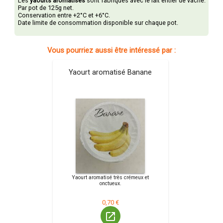
Les
yaourts aromatisés
sont fabriqués avec le lait entier de vache.
Par pot de 125g net.
Conservation entre +2°C et +6°C.
Date limite de consommation disponible sur chaque pot.
Vous pourriez aussi être intéressé par :
Yaourt aromatisé Banane
Yaourt aromatisé très crémeux et
onctueux.
0,70 €
launch