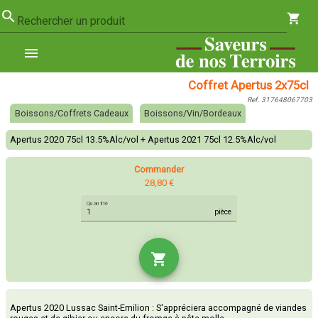
search
shopping_cart
Rechercher un produit
menu
Coffret Apertus 2x75cl
Ref. 317648067703
Boissons/Coffrets Cadeaux
Boissons/Vin/Bordeaux
Apertus 2020 75cl 13.5%Alc/vol + Apertus 2021 75cl 12.5%Alc/vol
Commander
28,80 €
Quantité
pièce
shopping_cart
Apertus 2020 Lussac Saint-Emilion : S'appréciera accompagné de viandes