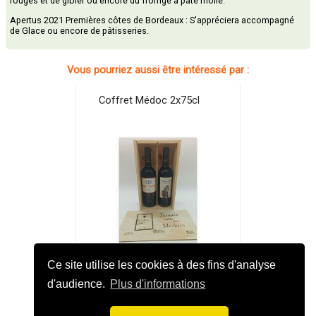
rouges et de gibier ou encore du fromge à pâte molle.
Apertus 2021 Premières côtes de Bordeaux : S'appréciera accompagné
de Glace ou encore de pâtisseries.
Vous pourriez aussi être intéressé par :
Coffret Médoc 2x75cl
Monfort-Bellevue 75cl 12.5%Alc/Vol +
Haut-galot 75cl 13%Alc/Vol
Ce site utilise les cookies à des fins d'analyse
d'audience.
Plus d'informations
36,00 €
launch