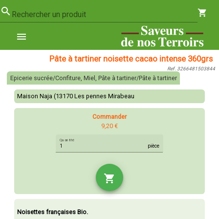
search
shopping_cart
Rechercher un produit
menu
Pâte à tartiner noisette cacao intense 360grs
Ref. 3266481503844
Epicerie sucrée/Confiture, Miel, Pâte à tartiner/Pâte à tartiner
Maison Naja (13170 Les pennes Mirabeau
Commander
9,20 €
Quantité
pièce
shopping_cart
Noisettes françaises Bio.