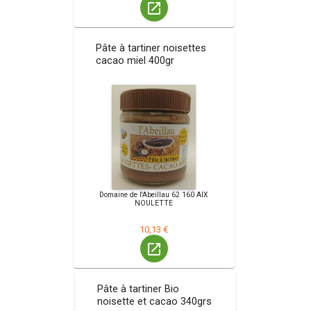
launch
Pâte à tartiner noisettes
cacao miel 400gr
Domaine de l'Abeillau 62 160 AIX
NOULETTE
10,13 €
launch
Pâte à tartiner Bio
noisette et cacao 340grs