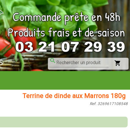
search
shopping_cart
Rechercher un produit
Terrine de dinde aux Marrons 180g
Ref. 3269617108548