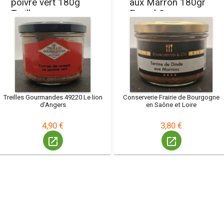
poivre vert 180g
aux Marron 180gr
Treilles
Fourch&co
Treilles Gourmandes 49220 Le lion
Conserverie Frairie de Bourgogne
d'Angers
en Saône et Loire
4,90 €
3,80 €
launch
launch