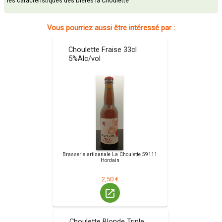
les caracteristiques des bières la Choulette
Vous pourriez aussi être intéressé par :
Choulette Fraise 33cl
5%Alc/vol
Brasserie artisanale La Choulette 59111
Hordain
2,50 €
launch
Choulette Blonde Triple