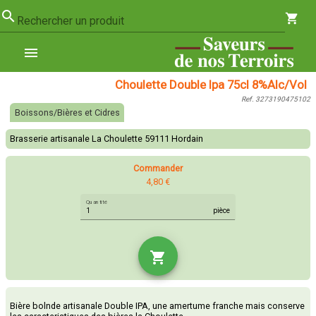
search
shopping_cart
Rechercher un produit
menu
Choulette Double Ipa 75cl 8%Alc/Vol
Ref. 3273190475102
Boissons/Bières et Cidres
Brasserie artisanale La Choulette 59111 Hordain
Commander
4,80 €
Quantité
pièce
shopping_cart
Bière bolnde artisanale Double IPA, une amertume franche mais conserve