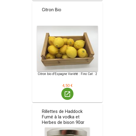
Citron Bio
Citron bio d'Espagne Variété : Fino Cat : 2
4,50 €
launch
Rillettes de Haddock
Fumé à la vodka et
Herbes de bison 90gr