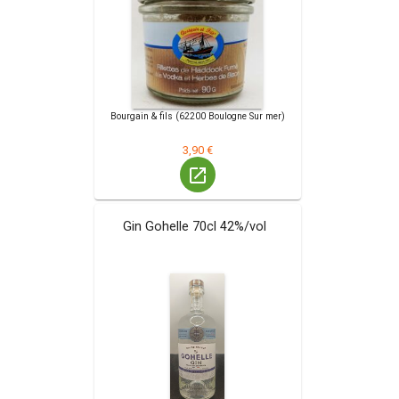
Bourgain & fils (62200 Boulogne Sur mer)
3,90 €
launch
Gin Gohelle 70cl 42%/vol