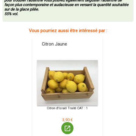
pour troubler l'absinthe vous pouvez également déguster l'absinthe de
façon plus contemporaine et audacieuse en versant la quantité souhaitée
sur de la glace pilée.
55% vol.
Vous pourriez aussi être intéressé par :
Citron Jaune
Citron d'Israël Traité CAT : 1
3,90 €
launch