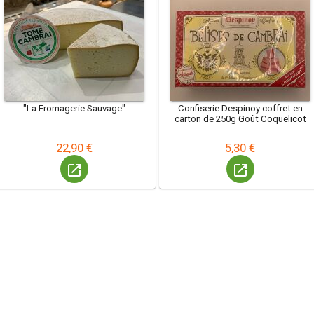
"La Fromagerie Sauvage"
Confiserie Despinoy coffret en
carton de 250g Goût Coquelicot
22,90 €
5,30 €
launch
launch