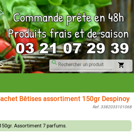
search
shopping_cart
Rechercher un produit
achet Bêtises assortiment 150gr Despinoy
Ref. 3382033101068
150gr. Assortiment 7 parfums.