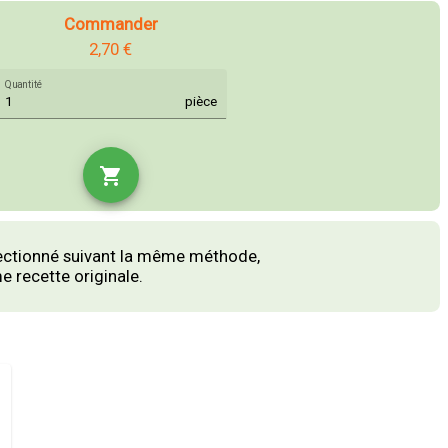
Commander
2,70 €
Quantité
pièce
shopping_cart
ectionné suivant la même méthode,
 recette originale.