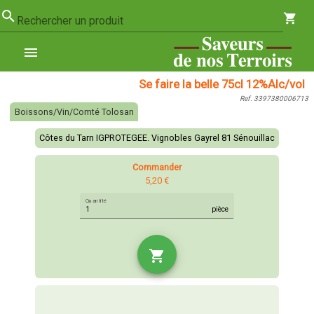
search
shopping_cart
Rechercher un produit
menu
Se faire la belle 75cl 12%Alc/vol
Ref. 3397380006713
Boissons/Vin/Comté Tolosan
Côtes du Tarn IGPROTEGEE. Vignobles Gayrel 81 Sénouillac
Commander
5,20 €
Quantité
pièce
shopping_cart