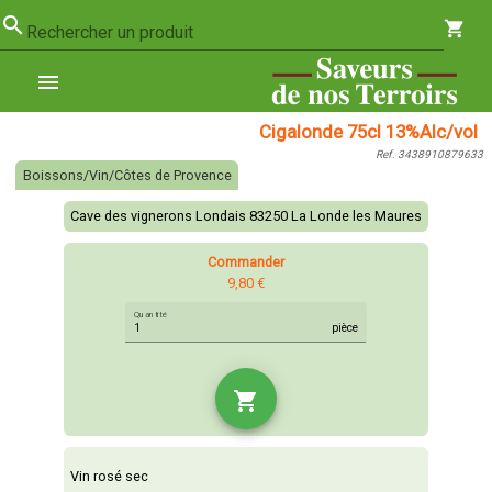
search
shopping_cart
Rechercher un produit
menu
Cigalonde 75cl 13%Alc/vol
Ref. 3438910879633
Boissons/Vin/Côtes de Provence
Cave des vignerons Londais 83250 La Londe les Maures
Commander
9,80 €
Quantité
pièce
shopping_cart
Vin rosé sec