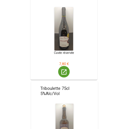
Cuvée réservée
7,80 €
launch
Triboulette 75cl
5%Alc/Vol