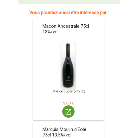
Vous pourriez aussi être intéressé par :
Macon Ancestrale 75cl
13%/vol
Cave de Lugny (71260)
9,80 €
launch
Marquis Moulin d'Eole
75cl 13.5%/vol