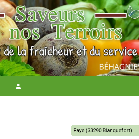
t
person
Faye (33290 Blanquefort)