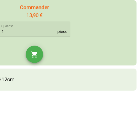
Commander
13,90 €
Quantité
pièce
shopping_cart
5xH12cm