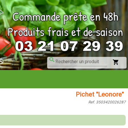
search
shopping_cart
Rechercher un produit
Pichet "Leonore"
Ref. 3503420026287