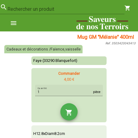
search
shopping_cart
Rechercher un produit
menu
Mug GM "Mélanie" 400ml
Ref. 3503420043413
Cadeaux et décorations /Faïence,vaisselle
Faye (33290 Blanquefort)
Commander
4,00 €
Quantité
pièce
shopping_cart
H12.8xDiam8.2cm