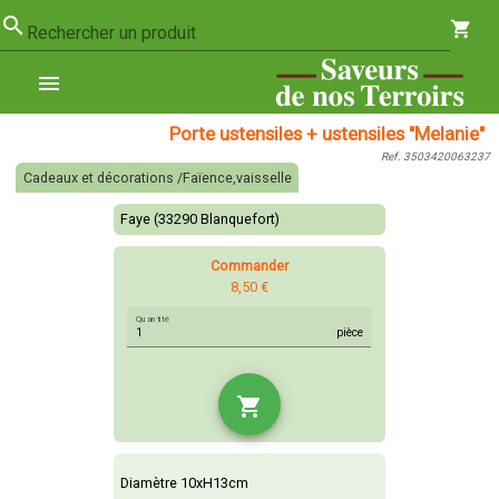
search
shopping_cart
Rechercher un produit
menu
Porte ustensiles + ustensiles "Melanie"
Ref. 3503420063237
Cadeaux et décorations /Faïence,vaisselle
Faye (33290 Blanquefort)
Commander
8,50 €
Quantité
pièce
shopping_cart
Diamètre 10xH13cm