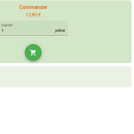
Commander
13,80 €
Quantité
pièce
shopping_cart