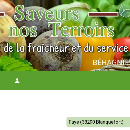
t
person
Faye (33290 Blanquefort)