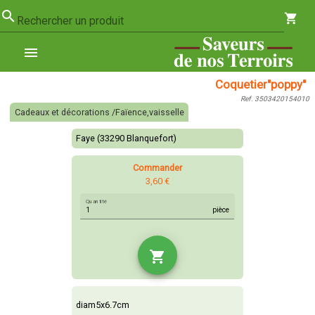
search
shopping_cart
Rechercher un produit
menu
Coquetier"poppy"
Ref. 3503420154010
Cadeaux et décorations /Faïence,vaisselle
Faye (33290 Blanquefort)
Commander
3,60 €
Quantité
pièce
shopping_cart
diam5x6.7cm