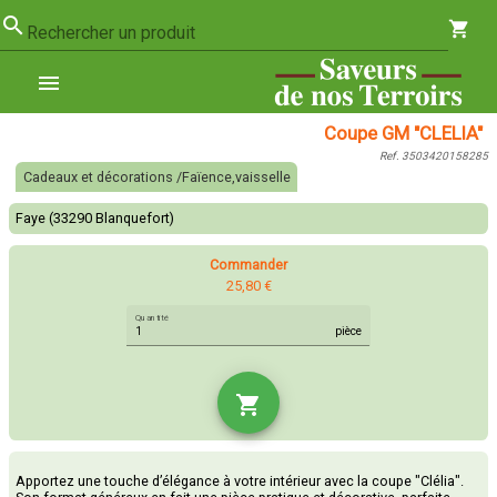
search
shopping_cart
Rechercher un produit
menu
Coupe GM "CLELIA"
Ref. 3503420158285
Cadeaux et décorations /Faïence,vaisselle
Faye (33290 Blanquefort)
Commander
25,80 €
Quantité
pièce
shopping_cart
Apportez une touche d’élégance à votre intérieur avec la coupe "Clélia".