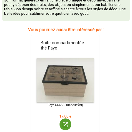
Son format généreux en fait une pièce pratique et décorative, parfaite
pour y déposer des fruits, des objets ou simplement pour habiller une
table. Son design sobre et raffiné s’adapte à tous les styles de déco. Une
belle idée pour sublimer votre quotidien avec goût.
Vous pourriez aussi être intéressé par :
Boîte compartimentée
thé Faye
Faye (33290 Blanquefort)
17,00 €
launch