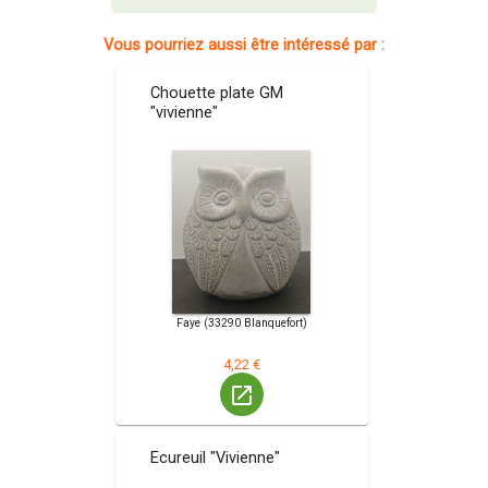
Vous pourriez aussi être intéressé par :
Chouette plate GM
"vivienne"
Faye (33290 Blanquefort)
4,22 €
launch
Ecureuil "Vivienne"