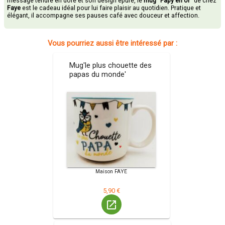
message tendre en doré et son design épuré, le
mug "Papy en or"
de chez
Faye
est le cadeau idéal pour lui faire plaisir au quotidien. Pratique et
élégant, il accompagne ses pauses café avec douceur et affection.
Vous pourriez aussi être intéressé par :
Mug'le plus chouette des
papas du monde'
Maison FAYE
5,90 €
launch