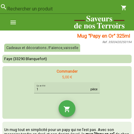
search
shopping_cart
Rechercher un produit
menu
Mug "Papy en Or" 325ml
Ref. 3503420250194
Cadeaux et décorations /Faïence,vaisselle
Faye (33290 Blanquefort)
Commander
5,00 €
Quantité
pièce
shopping_cart
Un mug tout en simplicité pour un papy qui ne l’est pas. Avec son