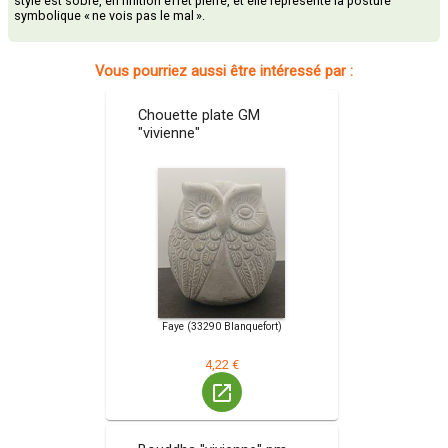
style est sobre, en finition effet pierre, et elle représente la posture
symbolique « ne vois pas le mal ».
Vous pourriez aussi être intéressé par :
Chouette plate GM
"vivienne"
Faye (33290 Blanquefort)
4,22 €
launch