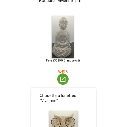
Bouddha "vivienne" pm
Faye (33290 Blanquefort)
8,40 €
launch
Chouette à lunettes
"Vivienne"