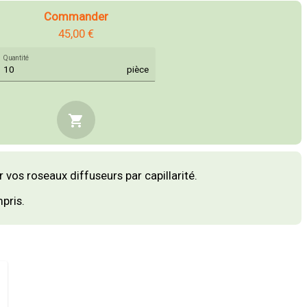
Commander
45,00 €
Quantité
pièce
shopping_cart
vos roseaux diffuseurs par capillarité.
pris.