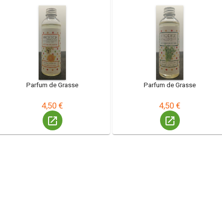
Orange
Bouquet d'Estragon
100ml
Parfum de Grasse
Parfum de Grasse
4,50 €
4,50 €
launch
launch