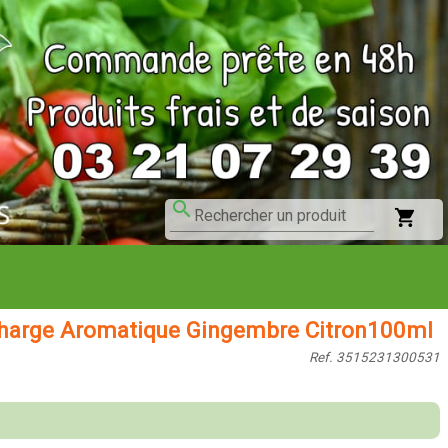
search
shopping_cart
Rechercher un produit
harge Aromatique Gingembre Citron100ml
Ref. 3515231300531