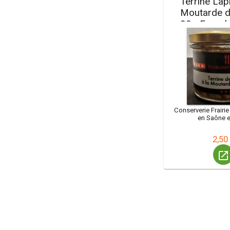
Terrine Lap
Moutarde d
90g Fourc
Conserverie Frairi
en Saône e
2,50
launch