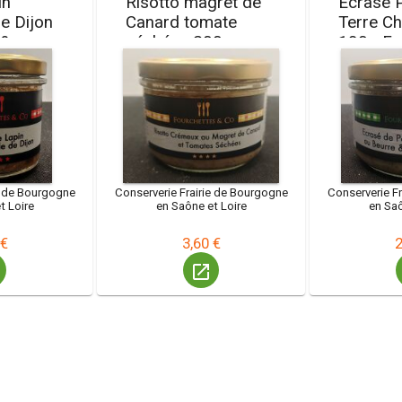
in
Risotto magret de
Ecrasé
e Dijon
Canard tomate
Terre C
h&co
séchées 200g
180g Fo
Fourch&co
e de Bourgogne
Conserverie Frairie de Bourgogne
Conserverie F
t Loire
en Saône et Loire
en Saô
 €
3,60 €
2
launch