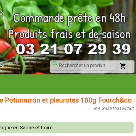
search
shopping_cart
Rechercher un produit
e Potimarron et pleurotes 180g Fourch&co
Ref. 3525163159282
gogne en Saône et Loire