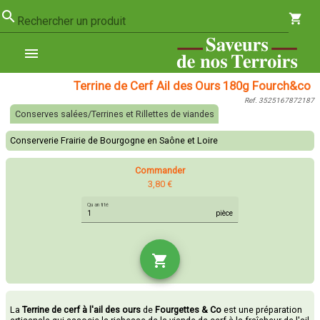
search
shopping_cart
Rechercher un produit
menu
Terrine de Cerf Ail des Ours 180g Fourch&co
Ref. 3525167872187
Conserves salées/Terrines et Rillettes de viandes
Conserverie Frairie de Bourgogne en Saône et Loire
Commander
3,80 €
Quantité
pièce
shopping_cart
La
Terrine de cerf à l'ail des ours
de
Fourgettes & Co
est une préparation