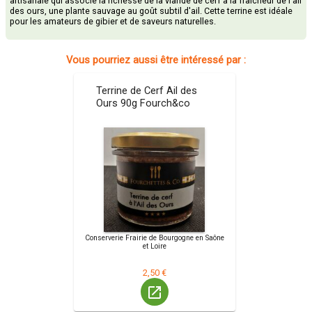
artisanale qui associe la richesse de la viande de cerf à la fraîcheur de l'ail
des ours, une plante sauvage au goût subtil d'ail. Cette terrine est idéale
pour les amateurs de gibier et de saveurs naturelles.
Vous pourriez aussi être intéressé par :
Terrine de Cerf Ail des
Ours 90g Fourch&co
Conserverie Frairie de Bourgogne en Saône
et Loire
2,50 €
launch