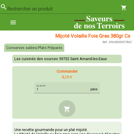
search
shopping_cart
Rechercher un produit
menu
Mijoté Volaille Foie Gras 380gr Cs
Ref. 3563800007862
Conserves salées/Plats Préparés
Les cuisinés des sources 59732 Saint Amand-les-Eaux
Commander
8,29 €
Quantité
pièce
shopping_cart
Une recette gourmande pour un plat mijoté.