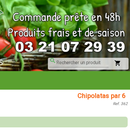
search
shopping_cart
Rechercher un produit
Chipolatas par 6
Ref. 362