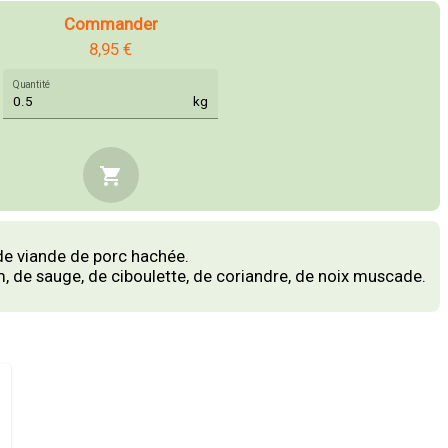
Commander
8,95 €
Quantité
kg
shopping_cart
de viande de porc hachée.
m, de sauge, de ciboulette, de coriandre, de noix muscade.