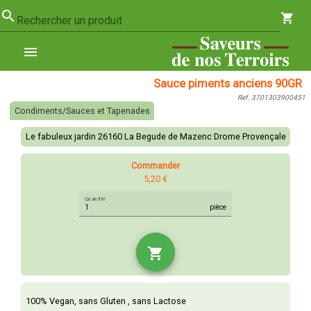
search
shopping_cart
Rechercher un produit
menu
Sauce piments anciens 90GR
Ref. 3701303900451
Condiments/Sauces et Tapenades
Le fabuleux jardin 26160 La Begude de Mazenc Drome Provençale
Commander
5,20 €
Quantité
pièce
shopping_cart
100% Vegan, sans Gluten , sans Lactose