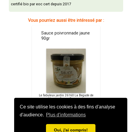
certifié bio par eoc cert depuis 2017
Vous pourriez aussi être intéressé par :
Sauce poivronnade jaune
90gr
Le fabuleux jardin 26160 La Begude de
Mazenc Drome Provençale
Ce site utilise les cookies à des fins d'analyse
5,20 €
d'audience.
Plus d'informations
launch
Oui, j'ai compris!