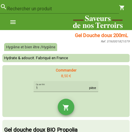
search
shopping_cart
Rechercher un produit
menu
Gel Douche doux 200mL
Ref. 3760001821079
Hygiène et bien être /Hygiène
Hydrate & adoucit. Fabriqué en France
Commander
8,50 €
Quantité
pièce
shopping_cart
Gel douche doux BIO Propolia