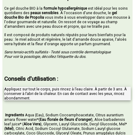
Ce gel douche BIO à la
formule hypoallergénique
est idéal pour les soins
quotidiens des
peaux sensibles
. À l'occasion d'une douche, le
gel
douche Bio de Propolia
vous invite à vous envelopper dans une mousse à
l'odeur gourmande et naturelle. On ressort de ce voyage au champ
d'amandiers avec une peau douce et propre, qui ne tiraille pas.
Il est composé de produits naturels réputés pour leurs bienfaits pour la
peau : le miel adoucit et régénère, le lait d'amande douce apaise, l'aloès
verra hydrate et la fleur d'orange apporte un parfum gourmand.
Sans tensio-actifs sulfatés - Testé sous contrôle dermatologique
Pour voir la posologie, décollez l'étiquette du dos​.
Conseils d'utilisation :
Appliquez sur tout le corps, puis rincez à l’eau claire. À partir de 3 ans. À
conserver à l’abri de la chaleur. En cas de contact avec les yeux, rincez
abondamment.
Ingredients
Aqua (Eau), Sodium Cocoamphoacetate, Citrus aurantium
amara flower water*(
Eau florale de fleurs d'oranger
), Aloe barbadensis
leaf juice* (
Aloe Vera
), Glycerin, Lauryl Glucoside, Decyl Glucoside, Mel*
(
Miel
), Citric Acid, Sodium Cocoyl Glutamate, Sodium Lauryl glucose
carboxylate, Coco Glucoside, Glyceryl Oleate, Prunus amygdalus dulcis