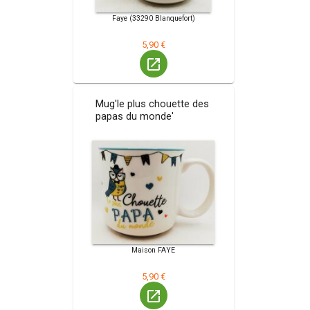
Faye (33290 Blanquefort)
5,90 €
launch
Mug'le plus chouette des
papas du monde'
Maison FAYE
5,90 €
launch