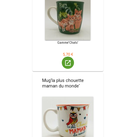
Gamme'Chats'
5,70 €
launch
Mug'la plus chouette
maman du monde'