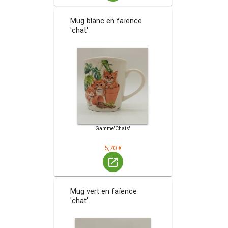
Mug blanc en faïence
'chat'
Gamme'Chats'
5,70 €
launch
Mug vert en faïence
'chat'