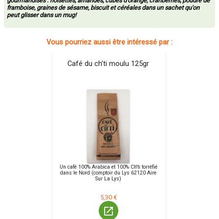
gourmandises : noisettes, amandes, cubes d’orange, cranberries, poudre de
framboise, graines de sésame, biscuit et céréales dans un sachet qu'on
peut glisser dans un mug!
Vous pourriez aussi être intéressé par :
Café du ch'ti moulu 125gr
Un café 100% Arabica et 100% Ch'ti torréfié
dans le Nord (comptoir du Lys 62120 Aire
Sur La Lys)
5,30 €
launch