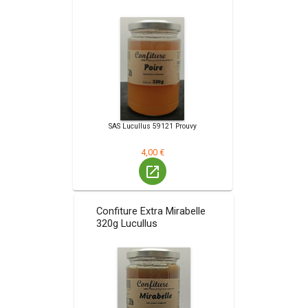
SAS Lucullus 59121 Prouvy
4,00 €
launch
Confiture Extra Mirabelle
320g Lucullus