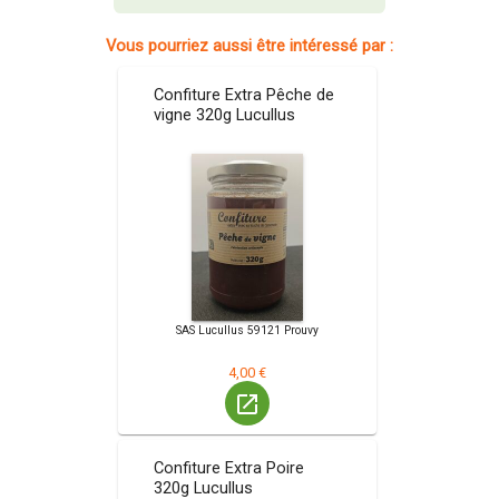
Vous pourriez aussi être intéressé par :
Confiture Extra Pêche de
vigne 320g Lucullus
SAS Lucullus 59121 Prouvy
4,00 €
launch
Confiture Extra Poire
320g Lucullus