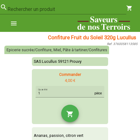
search
shopping_cart
Rechercher un produit
menu
Confiture Fruit du Soleil 320g Lucullus
Ref. 3760058113585
Epicerie sucrée/Confiture, Miel, Pâte à tartiner/Confitures
SAS Lucullus 59121 Prouvy
Commander
4,00 €
Quantité
pièce
shopping_cart
Ananas, passion, citron vert