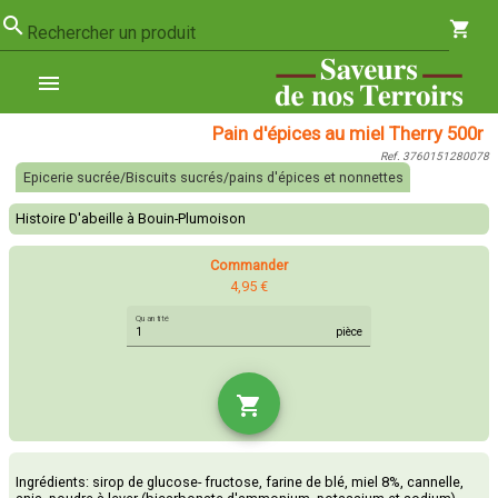
search
shopping_cart
Rechercher un produit
menu
Pain d'épices au miel Therry 500r
Ref. 3760151280078
Epicerie sucrée/Biscuits sucrés/pains d'épices et nonnettes
Histoire D'abeille à Bouin-Plumoison
Commander
4,95 €
Quantité
pièce
shopping_cart
Ingrédients: sirop de glucose- fructose, farine de blé, miel 8%, cannelle,