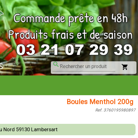
search
shopping_cart
Rechercher un produit
Boules Menthol 200g
Ref. 3760195980897
du Nord 59130 Lambersart