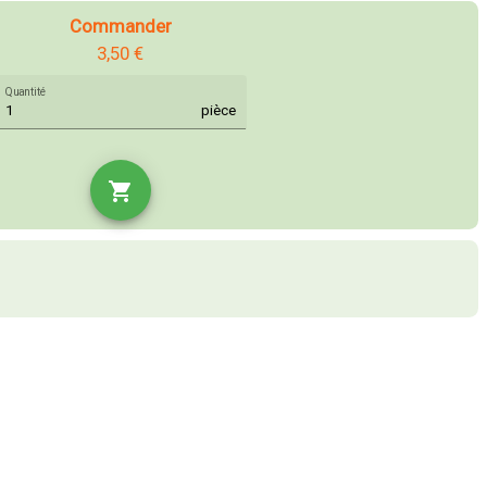
Commander
3,50 €
Quantité
pièce
shopping_cart