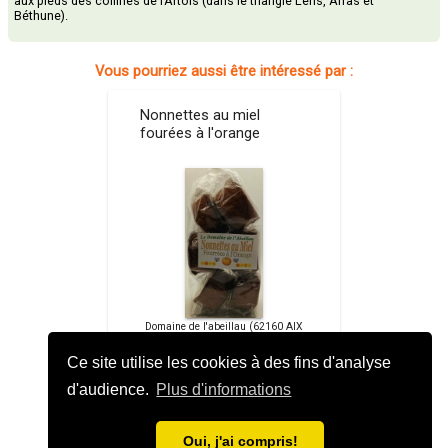
aux pieds des collines de l’Artois (dans le triangle Lens, Arras et
Béthune).
Vous pourriez aussi être intéressé par :
Nonnettes au miel
fourées à l'orange
Domaine de l'abeillau (62160 AIX
NOULETTES)
Ce site utilise les cookies à des fins d'analyse
5,20 €
d'audience.
Plus d'informations
launch
Oui, j'ai compris!