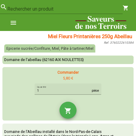
search
shopping_cart
Rechercher un produit
menu
Miel Fleurs Printanières 250g Abeillau
Ref. 3760222610384
Epicerie sucrée/Confiture, Miel, Pâte à tartiner/Miel
Domaine de l'abeillau (62160 AIX NOULETTES)
Commander
5,80 €
Quantité
pièce
shopping_cart
Domaine de l'Abeillau installé dans le Nord-Pas-de-Calais