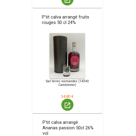
P'tit calva arrangé fruits
rouges 50 cl 24%
Sarl terres normandes (14340
Cambremer)
34,80 €
launch
P'tit calva arrangé
Ananas passion 50cl 26%
vol