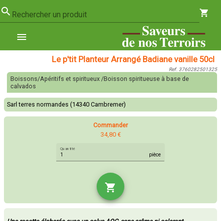
search
shopping_cart
Rechercher un produit
menu
Le p'tit Planteur Arrangé Badiane vanille 50cl
Ref. 3760282501325
Boissons/Apéritifs et spiritueux /Boisson spiritueuse à base de
calvados
Sarl terres normandes (14340 Cambremer)
Commander
34,80 €
Quantité
pièce
shopping_cart