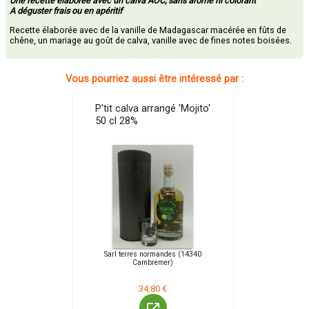
Une recette élaborée avec un calva AOC, sans arôme ni colorant
A déguster frais ou en apéritif
Recette élaborée avec de la vanille de Madagascar macérée en fûts de
chêne, un mariage au goût de calva, vanille avec de fines notes boisées.
Vous pourriez aussi être intéressé par :
P'tit calva arrangé 'Mojito'
50 cl 28%
Sarl terres normandes (14340
Cambremer)
34,80 €
launch