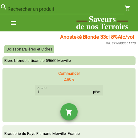
search
shopping_cart
Rechercher un produit
menu
Anosteké Blonde 33cl 8%Alc/vol
Ref. 3770000661170
Boissons/Bières et Cidres
Bière blonde artisanale 59660 Merville
Commander
2,80 €
Quantité
pièce
shopping_cart
Brasserie du Pays Flamand Merville- France