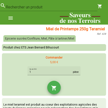
search
shopping_cart
Rechercher un produit
menu
Miel de Printemps 250g Teramiel
Ref. 428
Epicerie sucrée/Confiture, Miel, Pâte à tartiner/Miel
Produit chez ETS Jean Bernard Bihucourt
Commander
5,00 €
Quantité
pièce
shopping_cart
Le miel teramiel est produit au coeur des exploitations agricoles des