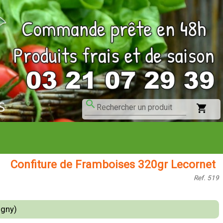
search
shopping_cart
Rechercher un produit
Confiture de Framboises 320gr Lecornet
Ref. 519
gny)