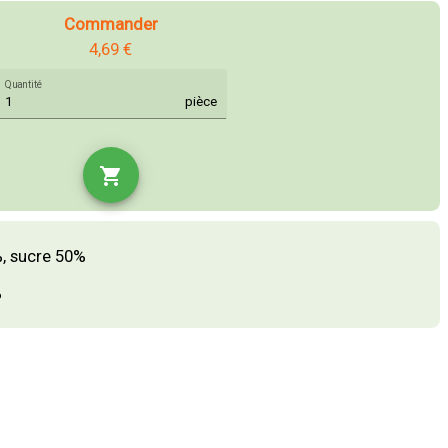
Commander
4,69 €
Quantité
pièce
shopping_cart
%, sucre 50%
%