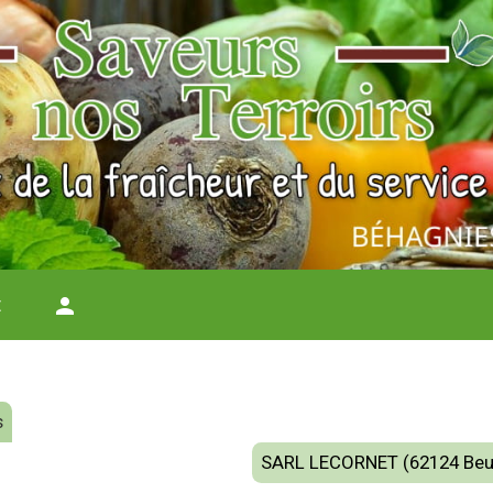
t
person
s
SARL LECORNET (62124 Beu