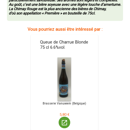
particulièrement savoureuse. Ses arômes sont légers et complexes.
Au goût, c’est une bière soyeuse avec une légère touche d’amertume.
La Chimay Rouge est la plus ancienne des bières de Chimay,
d’où son appellation « Première » en bouteille de 75cl.
Vous pourriez aussi être intéressé par :
Queue de Charrue Blonde
75 cl 6.6%vol.
Brasserie Vanuxeem (Belgique)
5,80 €
launch