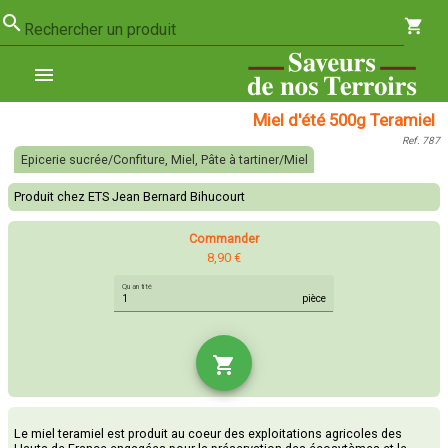
search
shopping_cart
Rechercher un produit
menu
Miel d'été 500g Teramiel
Ref. 787
Epicerie sucrée/Confiture, Miel, Pâte à tartiner/Miel
Produit chez ETS Jean Bernard Bihucourt
Commander
8,90 €
Quantité
pièce
shopping_cart
Le miel teramiel est produit au coeur des exploitations agricoles des