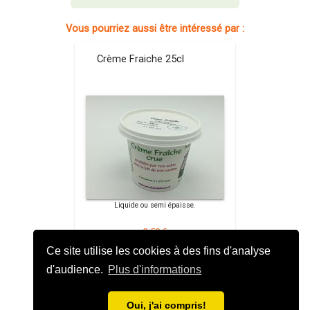
Vous pourriez aussi être intéressé par :
Crème Fraiche 25cl
Liquide ou semi épaisse.
3,50 €
launch
Ce site utilise les cookies à des fins d'analyse
d'audience.
Plus d'informations
Oui, j'ai compris!