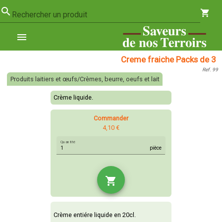
search
shopping_cart
Rechercher un produit
menu
Creme fraiche Packs de 3
Ref. 99
Produits laitiers et œufs/Crèmes, beurre, oeufs et lait
Crème liquide.
Commander
4,10 €
Quantité
pièce
shopping_cart
Crème entiére liquide en 20cl.