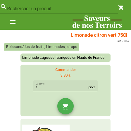
search
shopping_cart
Rechercher un produit
menu
Limonade citron vert 75Cl
Ref. Limo
Boissons/Jus de fruits, Limonades, sirops
Limonade Lagosse fabriqués en Hauts de France
Commander
3,80 €
Quantité
pièce
shopping_cart