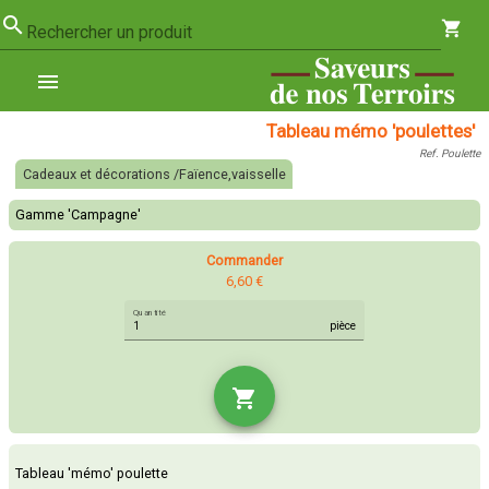
search
shopping_cart
Rechercher un produit
menu
Tableau mémo 'poulettes'
Ref. Poulette
Cadeaux et décorations /Faïence,vaisselle
Gamme 'Campagne'
Commander
6,60 €
Quantité
pièce
shopping_cart
Tableau 'mémo' poulette