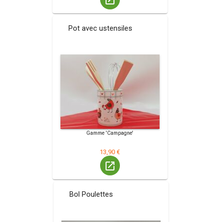
launch
Pot avec ustensiles
Gamme 'Campagne'
13,90 €
launch
Bol Poulettes