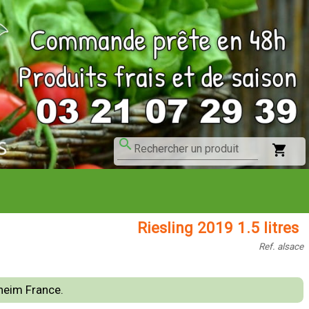
search
shopping_cart
Rechercher un produit
Riesling 2019 1.5 litres
Ref. alsace
heim France.