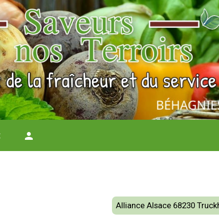
t
person
Alliance Alsace 68230 Truck