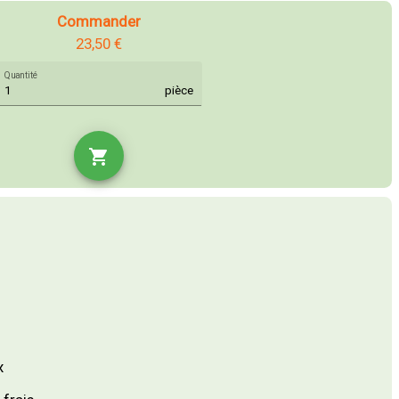
Commander
23,50 €
Quantité
pièce
shopping_cart
x