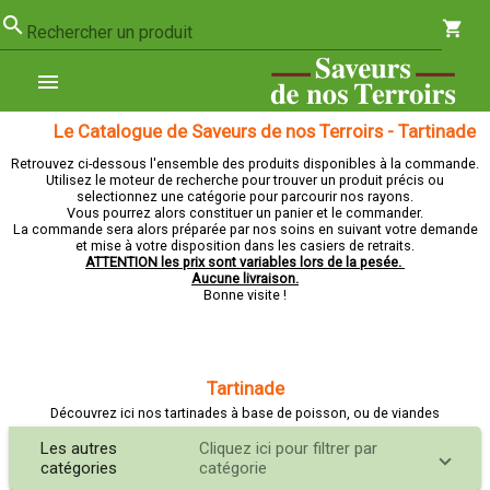
search
shopping_cart
Rechercher un produit
menu
Le Catalogue de Saveurs de nos Terroirs - Tartinade
Retrouvez ci-dessous l'ensemble des produits disponibles à la commande.
Utilisez le moteur de recherche pour trouver un produit précis ou
selectionnez une catégorie pour parcourir nos rayons.
Vous pourrez alors constituer un panier et le commander.
La commande sera alors préparée par nos soins en suivant votre demande
et mise à votre disposition dans les casiers de retraits.
ATTENTION les prix sont variables lors de la pesée.
Aucune livraison.
Bonne visite !
Tartinade
Découvrez ici nos tartinades à base de poisson, ou de viandes
Les autres
Cliquez ici pour filtrer par
catégories
catégorie