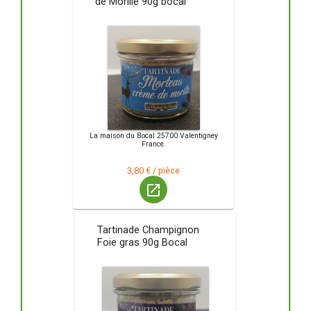
de Morille 90g bocal
La maison du Bocal 25700 Valentigney
France.
3,80 € / pièce
launch
Tartinade Champignon
Foie gras 90g Bocal