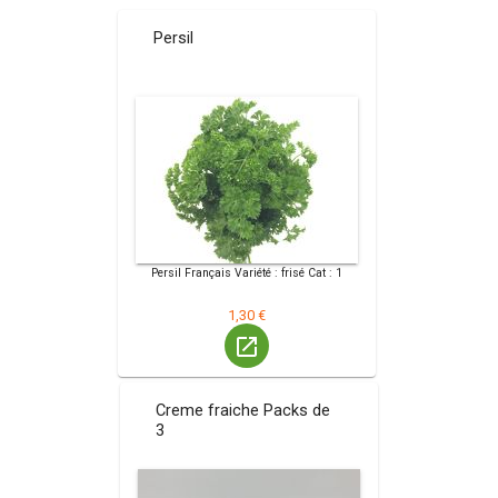
Persil
Persil Français Variété : frisé Cat : 1
1,30 €
launch
Creme fraiche Packs de
3