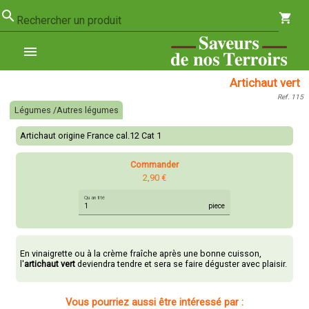
search
shopping_cart
Rechercher un produit
menu
Artichaut vert
Ref. 115
Légumes /Autres légumes
Artichaut origine France cal.12 Cat 1
Commander
2,90 €
Quantité
piece
En vinaigrette ou à la crème fraîche après une bonne cuisson,
l'
artichaut vert
deviendra tendre et sera se faire déguster avec plaisir.
Vous pourriez aussi être intéressé par :