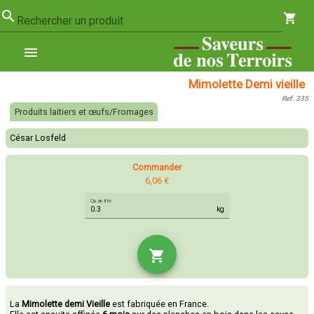
search
shopping_cart
Rechercher un produit
menu
Mimolette Demi vieille
Ref. 335
Produits laitiers et œufs/Fromages
César Losfeld
Commander
6,06 €
Quantité
kg
shopping_cart
La
Mimolette demi Vieille
est fabriquée en France.