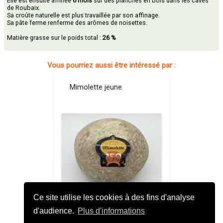
Elle est ensuite affinée
6 mois
sur des planches en bois dans les caves
de Roubaix.
Sa croûte naturelle est plus travaillée par son affinage.
Sa pâte ferme renferme des arômes de noisettes.
Matière grasse sur le poids total :
26 %
Vous pourriez aussi être intéressé par :
Mimolette jeune
César Losfeld (
Ce site utilise les cookies à des fins d'analyse
d'audience.
Plus d'informations
17,00 €