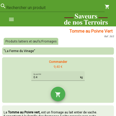
search
shopping_cart
Rechercher un produit
menu
Tomme au Poivre Vert
Ref. 365
Produits laitiers et œufs/Fromages
"La Ferme du Vinage"
Commander
9,40 €
Quantité
kg
shopping_cart
La
Tomme au Poivre vert,
est un fromage au lait entier de vache.