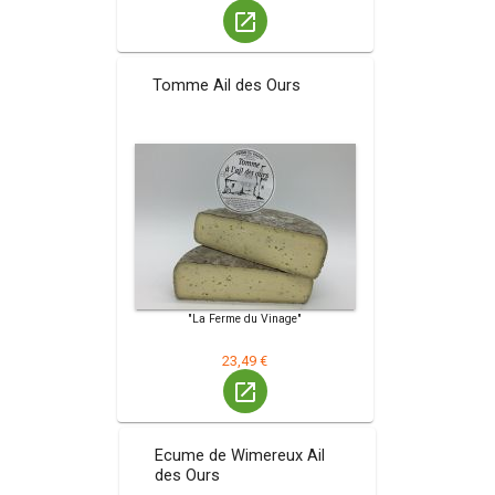
launch
Tomme Ail des Ours
"La Ferme du Vinage"
23,49 €
launch
Ecume de Wimereux Ail
des Ours