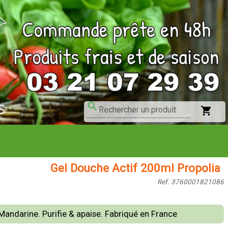
search
shopping_cart
Rechercher un produit
Gel Douche Actif 200ml Propolia
Ref. 3760001821086
Mandarine. Purifie & apaise. Fabriqué en France