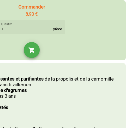
Commander
8,90 €
Quantité
pièce
shopping_cart
santes et purifiantes
de la propolis et de la camomille
ans tiraillement
he d'agrumes
ès 3 ans
atés