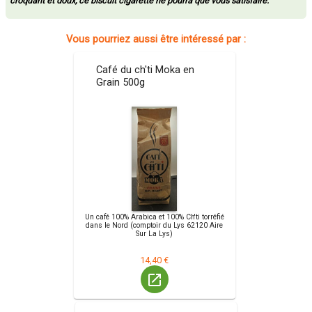
croquant et doux, ce biscuit cigarette ne pourra que vous satisfaire.
Vous pourriez aussi être intéressé par :
Café du ch'ti Moka en
Grain 500g
Un café 100% Arabica et 100% Ch'ti torréfié
dans le Nord (comptoir du Lys 62120 Aire
Sur La Lys)
14,40 €
launch