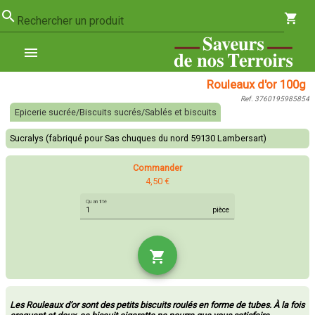
search
shopping_cart
Rechercher un produit
menu
Rouleaux d'or 100g
Ref. 3760195985854
Epicerie sucrée/Biscuits sucrés/Sablés et biscuits
Sucralys (fabriqué pour Sas chuques du nord 59130 Lambersart)
Commander
4,50 €
Quantité
pièce
shopping_cart
Les Rouleaux d’or sont des petits biscuits roulés en forme de tubes. À la fois