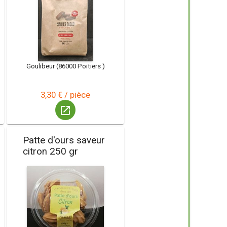
Goulibeur (86000 Poitiers )
3,30 € / pièce
launch
Patte d'ours saveur
citron 250 gr