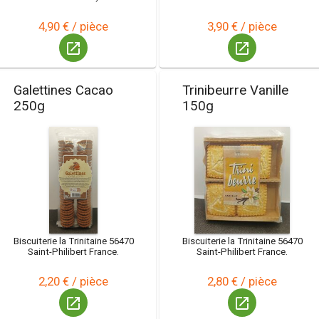
4,90 € / pièce
3,90 € / pièce
launch
launch
Galettines Cacao
Trinibeurre Vanille
250g
150g
Biscuiterie la Trinitaine 56470
Biscuiterie la Trinitaine 56470
Saint-Philibert France.
Saint-Philibert France.
2,20 € / pièce
2,80 € / pièce
launch
launch