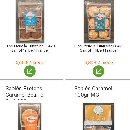
Biscuiterie la Trinitaine 56470
Biscuiterie la Trinitaine 56470
Saint-Philibert France.
Saint-Philibert France.
5,60 € / pièce
4,80 € / pièce
launch
launch
Sablés Bretons
Sablés Caramel
Caramel Beurre
100gr MG
Salé 300g