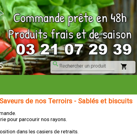
search
shopping_cart
Rechercher un produit
Saveurs de nos Terroirs - Sablés et biscuits
mmande.
rie pour parcourir nos rayons.
ition dans les casiers de retraits.