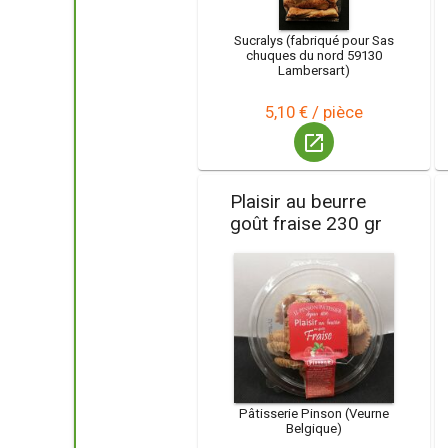
Sucralys (fabriqué pour Sas
chuques du nord 59130
Lambersart)
5,10 € / pièce
launch
Plaisir au beurre
goût fraise 230 gr
Pâtisserie Pinson (Veurne
Belgique)