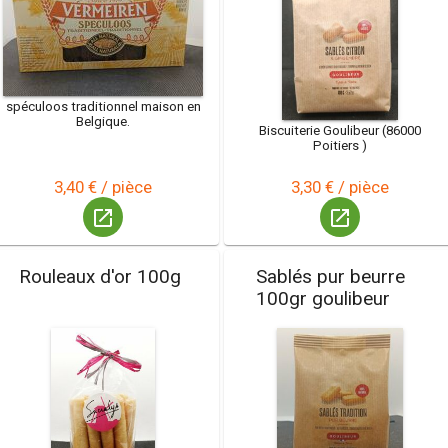
spéculoos traditionnel maison en
Belgique.
Biscuiterie Goulibeur (86000
Poitiers )
3,40 € / pièce
3,30 € / pièce
launch
launch
Rouleaux d'or 100g
Sablés pur beurre
100gr goulibeur