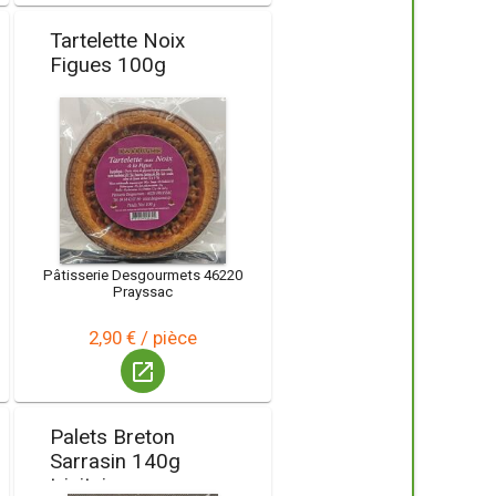
Tartelette Noix
Figues 100g
Pâtisserie Desgourmets 46220
Prayssac
2,90 € / pièce
launch
Palets Breton
Sarrasin 140g
trinitaine