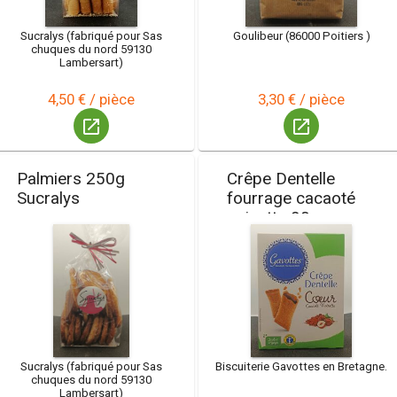
Sucralys (fabriqué pour Sas
Goulibeur (86000 Poitiers )
chuques du nord 59130
Lambersart)
4,50 € / pièce
3,30 € / pièce
launch
launch
Palmiers 250g
Crêpe Dentelle
Sucralys
fourrage cacaoté
noisette 90g
Sucralys (fabriqué pour Sas
Biscuiterie Gavottes en Bretagne.
chuques du nord 59130
Lambersart)