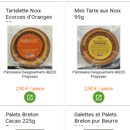
Tartelette Noix
Mini Tarte aux Noix
Ecorces d'Oranges
95g
95g
Pâtisserie Desgourmets 46220
Pâtisserie Desgourmets 46220
Prayssac
Prayssac
2,90 € / pièce
2,90 € / pièce
launch
launch
Palets Breton
Galettes et Palets
Cacao 225g
Breton pur Beurre
Trinitaine
240g trinitaine