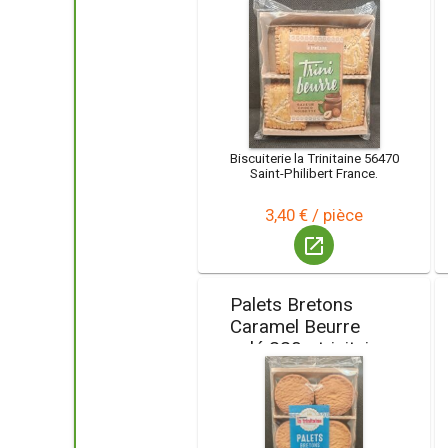
Biscuiterie la Trinitaine 56470
Saint-Philibert France.
3,40 € / pièce
launch
Palets Bretons
Caramel Beurre
salé 220g trinitaine