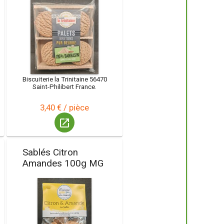
Biscuiterie la Trinitaine 56470
Saint-Philibert France.
3,40 € / pièce
launch
Sablés Citron
Amandes 100g MG